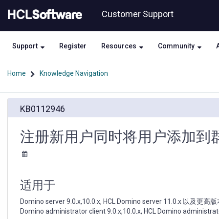
Skip
Skip
Customer Support
to
to
page
chat
content
Support
Register
Resources
Community
Home
Knowledge Navigation
注
KB0112946
册
新
用
注册新用户同时将用户添加到
户
同
时
将
用
适用于
户
添
Domino server 9.0.x,10.0.x, HCL Domino server 11.0.x 以及更高版本
加
Domino administrator client 9.0.x,10.0.x, HCL Domino adminis