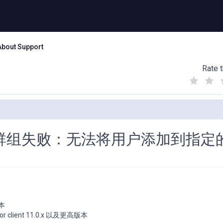
About Support
Rate t
(
(
(
)
)
)
群组失败：无法将用户添加到指定


trator client 11.0.x 以及更高版本