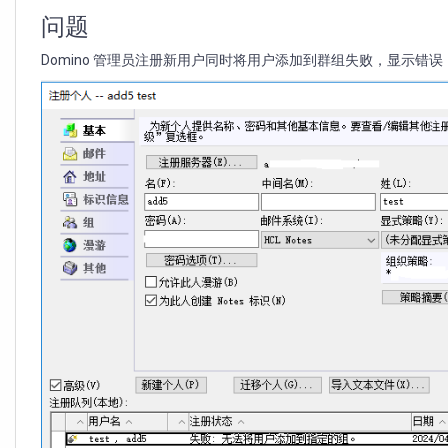
到
群
问题
组
Domino 管理员注册新用户同时将用户添加到群组失败，显示错
失
败：
无
法
将
用
户
添
加
到
指
定
的
组