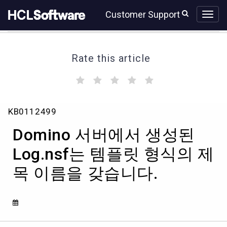
Skip
Skip
Customer Support
to
to
page
chat
content
Rate this article
(
(
(
(
(
)
)
)
)
)
Domino
KB0112499
서
버
Domino 서버에서 생성된
에
서
Log.nsf는 템플릿 형식의 제
생
목 이름을 갖습니다.
성
된
Log.nsf
는
템
플