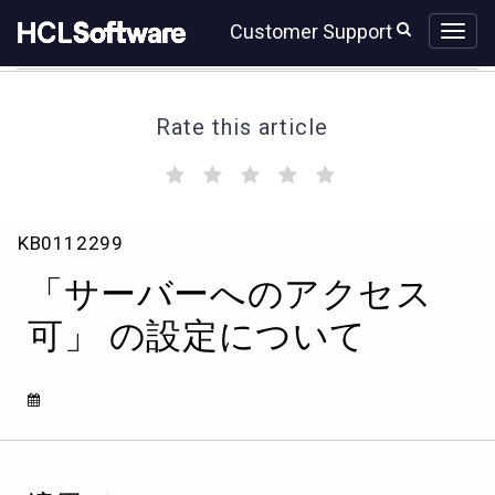
Skip
Skip
Customer Support
to
to
page
chat
content
Rate this article
(
(
(
(
(
)
)
)
)
)
「サ
KB0112299
ー
バ
「サーバーへのアクセス
ー
へ
可」 の設定について
の
ア
ク
セ
ス
可」
の