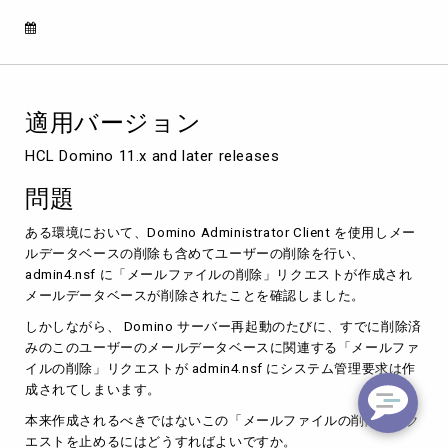
ク
エ
ス
ト
「メ
ー
適用バージョン
ル
フ
HCL Domino 11.x and later releases 
ァ
イ
問題
ル
の
ある環境において、Domino Administrator Client を使用しメー
削
ルデータベースの削除も含めてユーザーの削除を行い、
除」
admin4.nsf に「メールファイルの削除」リクエストが作成され
が
メールデータベースが削除されたことを確認しました。
Domino
サ
しかしながら、 Domino サーバー再起動のたびに、すでに削除済
ー
みのこのユーザーのメールデータベースに関連する「メールファ
バ
イルの削除」リクエストが admin4.nsf にシステム管理要求は作
ー
成されてしまいます。
再
本来作成されるべきではないこの「メールファイルの削除」リク
起
エストを止めるにはどうすればよいですか。
動