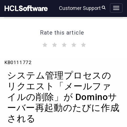
Skip
Skip
Customer Support
to
to
page
chat
content
Rate this article
(
(
(
(
(
)
)
)
)
)
シ
KB0111772
ス
テ
システム管理プロセスの
ム
管
リクエスト「メールファ
理
イルの削除」が Dominoサ
プ
ロ
ーバー再起動のたびに作成
セ
ス
される
の
リ