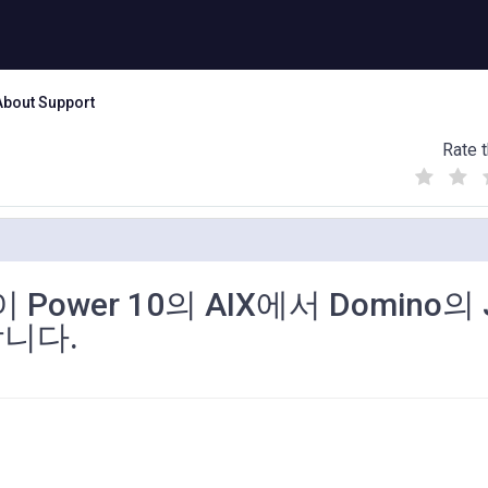
About Support
Rate t
(
(
(
)
)
)
Power 10의 AIX에서 Domino의 
니다.