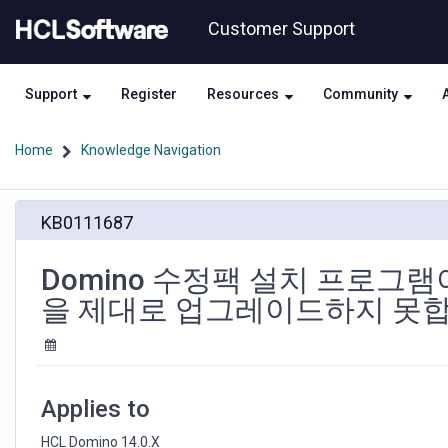
Skip
Skip
Customer Support
to
to
page
chat
content
Support
Register
Resources
Community
Home
Knowledge Navigation
Domino
KB0111687
수
정
팩
Domino 수정팩 설치 프로그램이 
설
을 제대로 업그레이드하지 못합
치
프
로
그
램
Applies to
이
Power
HCL Domino 14.0.X