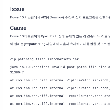
10
의
Issue
AIX
에
Power 10 시스템에서 AIX용 Domino용 수정팩 설치 프로그램을 실행
서
Domino
Cause
의
JVM
Power 10 하드웨어의 OpenJDK 버전에 문제가 있는 것 같습니다. 이로
을
이 실패는 jvmpatcher.log 파일에서 다음과 유사하거나 동일한 것으로
제
대
로
업
Zip patching file: lib/charsets.jar
그
java.io.IOException: Invalid post patch file size 
레
3138647
이
드
at com.ibm.rcp.diff.internal.ZipFilePatch.zipPatch
하
at com.ibm.rcp.diff.internal.ZipFilePatch.zipPatch
지
못
at com.ibm.rcp.diff.internal.TreeFilePatch.treePat
합
니
at com.ibm.rcp.diff.internal.TreeFilePatch.treePat
다.