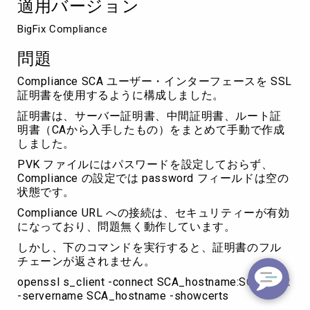
適用バージョン
を
返
BigFix Compliance
さ
な
問題
い
Compliance SCA ユーザー・インターフェースを SSL
証明書を使用するように構成しました。
証明書は、サーバー証明書、中間証明書、ルート証
明書（CAから入手したもの）をまとめて手動で作成
しました。
PVK ファイルにはパスワードを設定しておらず、
Compliance の設定では password フィールドは空の
状態です。
Compliance URL への接続は、セキュリティーが有効
になっており、問題無く動作しています。
しかし、下のコマンドを実行すると、証明書のフル
チェーンが返されません。
openssl s_client -connect SCA_hostname:SCA_Port
-servername SCA_hostname -showcerts