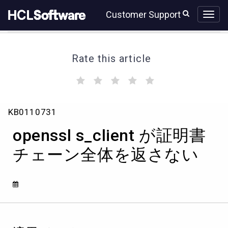
Skip
Skip
Customer Support
to
to
page
chat
content
Rate this article
(
(
(
(
(
)
)
)
)
)
openssl
KB0110731
s_client
が
openssl s_client が証明書
証
明
チェーン全体を返さない
書
チ
ェ
ー
ン
全
体