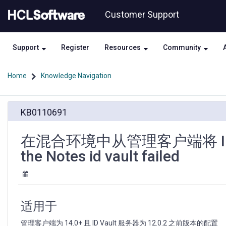
Skip
Skip
Customer Support
to
to
page
chat
content
Support
Register
Resources
Community
Home
Knowledge Navigation
在
KB0110691
混
合
环
在混合环境中从管理客户端将 ID 文件
境
the Notes id vault failed
中
从
管
理
客
适用于
户
端
管理客户端为 14.0+ 且 ID Vault 服务器为 12.0.2 之前版本的配置