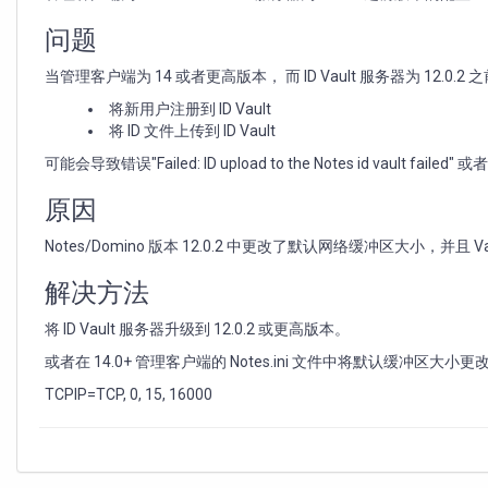
将
ID
问题
文
件
当管理客户端为 14 或者更高版本， 而 ID Vault 服务器为 12.0
上
将新用户注册到 ID Vault
传
将 ID 文件上传到 ID Vault
到
Vault
可能会导致错误"Failed: ID upload to the Notes id vault failed" 或者
失
败：
原因
ID
upload
Notes/Domino 版本 12.0.2 中更改了默认网络缓冲区大小，并且
to
the
解决方法
Notes
id
将 ID Vault 服务器升级到 12.0.2 或更高版本。
vault
或者在 14.0+ 管理客户端的 Notes.ini 文件中将默认缓冲区大
failed
TCPIP=TCP, 0, 15, 16000