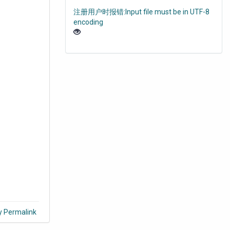
注册用户时报错:Input file must be in UTF-8
encoding
y Permalink