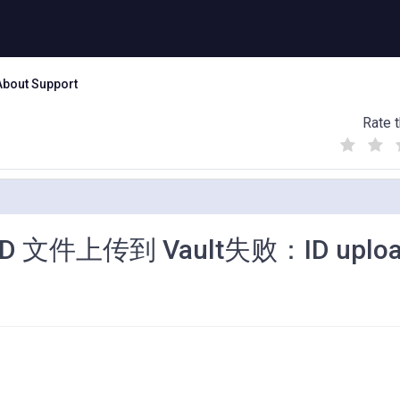
About Support
Rate t
(
(
(
)
)
)
上传到 Vault失败：ID upload