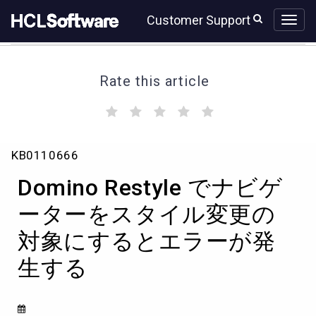
Skip
Skip
Customer Support
to
to
page
chat
content
Rate this article
(
(
(
(
(
)
)
)
)
)
Domino
KB0110666
Restyle
で
Domino Restyle でナビゲ
ナ
ビ
ーターをスタイル変更の
ゲ
対象にするとエラーが発
ー
タ
生する
ー
を
ス
タ