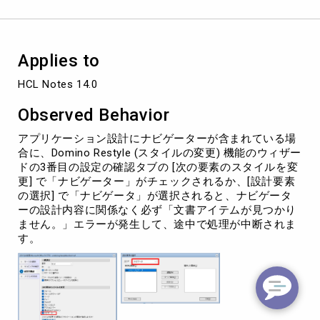
イ
ル
変
更
Applies to
の
対
HCL Notes 14.0
象
に
Observed Behavior
す
る
アプリケーション設計にナビゲーターが含まれている場
と
合に、Domino Restyle (スタイルの変更) 機能のウィザー
エ
ドの3番目の設定の確認タブの [次の要素のスタイルを変
ラ
更] で「ナビゲーター」がチェックされるか、[設計要素
ー
の選択] で「ナビゲータ」が選択されると、ナビゲータ
が
ーの設計内容に関係なく必ず「文書アイテムが見つかり
発
ません。」エラーが発生して、途中で処理が中断されま
生
す。
す
る