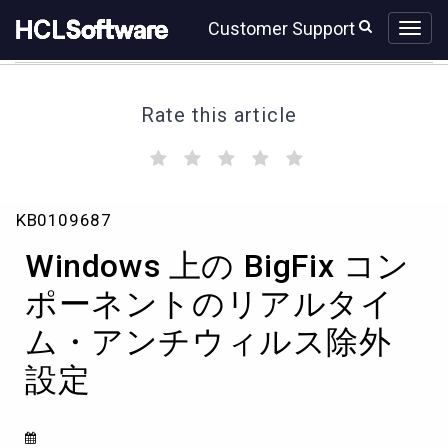
Skip
Skip
Customer Support
to
to
page
chat
content
Rate this article
(
(
(
(
(
)
)
)
)
)
Windows
KB0109687
上
の
Windows 上の BigFix コン
BigFix
コ
ポーネントのリアルタイ
ン
ム・アンチウィルス除外
ポ
ー
設定
ネ
ン
ト
の