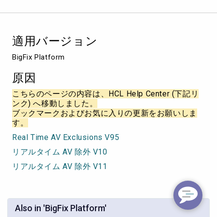
リ
ア
ル
タ
適用バージョン
イ
ム・
BigFix Platform
ア
ン
原因
チ
ウ
こちらのページの内容は、HCL Help Center (下記リ
ィ
ンク) へ移動しました。
ル
ブックマークおよびお気に入りの更新をお願いしま
ス
す。
除
Real Time AV Exclusions V95
外
設
リアルタイム AV 除外 V10
定
リアルタイム AV 除外 V11
Also in 'BigFix Platform'