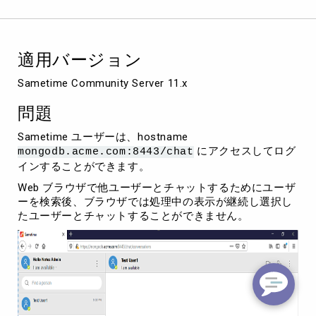
を
検
索
す
適用バージョン
る
と
Sametime Community Server 11.x
処
理
問題
中
の
Sametime ユーザーは、hostname
状
にアクセスしてログ
mongodb.acme.com:8443/chat
態
インすることができます。
が
継
Web ブラウザで他ユーザーとチャットするためにユーザ
続
ーを検索後、ブラウザでは処理中の表示が継続し選択し
し
たユーザーとチャットすることができません。
チ
ャ
ッ
ト
で
き
な