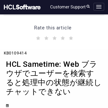
Skip
Skip
Customer Support
to
to
page
chat
content
Rate this article
(
(
(
(
(
)
)
)
)
)
HCL
KB0109414
Sametime:
Web
HCL Sametime: Web ブラ
ブ
ラ
ウザでユーザーを検索す
ウ
ると処理中の状態が継続し
ザ
で
チャットできない
ユ
ー
ザ
ー