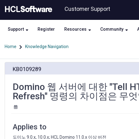
Skip
Skip
Customer Support
to
to
page
chat
content
Support
Register
Resources
Community
Home
Knowledge Navigation
Domino
KB0109289
웹
서
버
Domino 웹 서버에 대한 "Tell HTT
에
Refresh" 명령의 차이점은 무
대
한
"Tell
HTTP
Restart"
Applies to
명
령
도미노 9.0.x, 10.0.x; HCL Domino 11.0.x 이상 버전