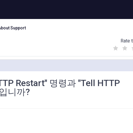
About Support
Rate t
(
(
(
)
)
)
P Restart" 명령과 "Tell HTTP
엇입니까?