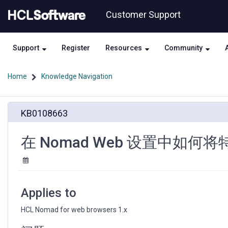
Skip
Skip
Customer Support
to
to
page
chat
content
Support
Register
Resources
Community
Home
Knowledge Navigation
在
KB0108663
Nomad
Web
设
在 Nomad Web 设置中如
置
中
如
何
将
Applies to
特
定
HCL Nomad for web browsers 1.x
数