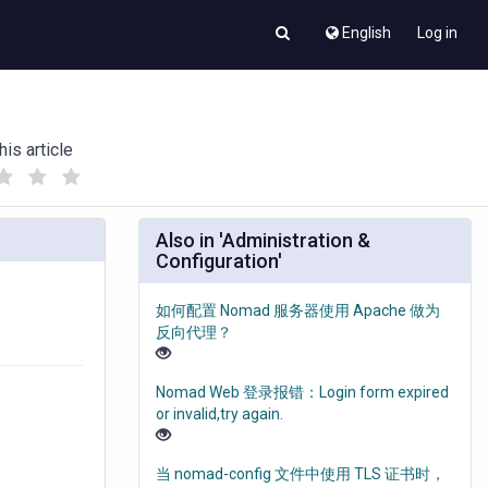
English
Log in
his article
(
(
)
)
Also in 'Administration &
Configuration'
如何配置 Nomad 服务器使用 Apache 做为
反向代理？
Nomad Web 登录报错：Login form expired
or invalid,try again.
当 nomad-config 文件中使用 TLS 证书时，