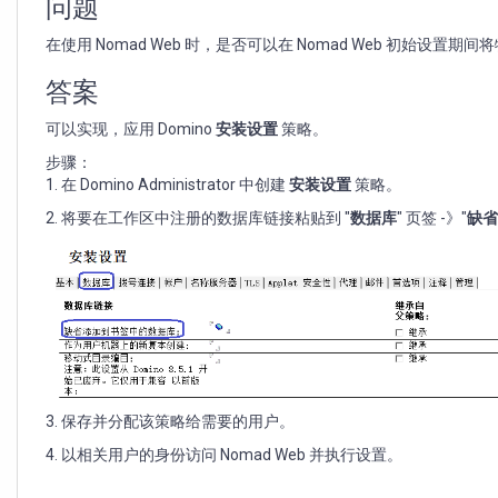
据
问题
库
在使用 Nomad Web 时，是否可以在 Nomad Web 初始设置
注
册
答案
到
工
可以实现，应用 Domino
安装设置
策略。
作
区
步骤：
1. 在 Domino Administrator 中创建
安装设置
策略。
2. 将要在工作区中注册的数据库链接粘贴到 "
数据库
" 页签 -》"
缺省
3. 保存并分配该策略给需要的用户。
4. 以相关用户的身份访问 Nomad Web 并执行设置。