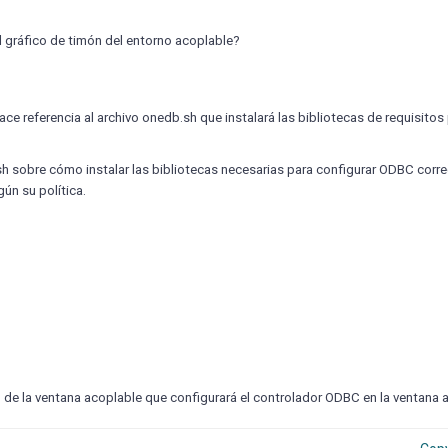
l gráfico de timón del entorno acoplable?
ace referencia al archivo onedb.sh que instalará las bibliotecas de requisitos 
h sobre cómo instalar las bibliotecas necesarias para configurar ODBC corr
ún su política.
ón de la ventana acoplable que configurará el controlador ODBC en la ventana 