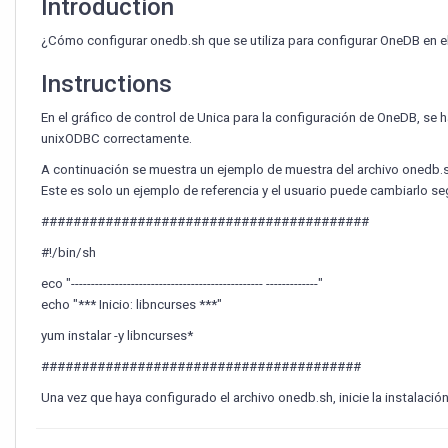
Introduction
¿Cómo configurar onedb.sh que se utiliza para configurar OneDB en e
Instructions
En el gráfico de control de Unica para la configuración de OneDB, se h
unixODBC correctamente.
A continuación se muestra un ejemplo de muestra del archivo onedb.s
Este es solo un ejemplo de referencia y el usuario puede cambiarlo seg
#########################################
#!/bin/sh
eco "------------------------------------------------ -------------"
echo "*** Inicio: libncurses ***"
yum instalar -y libncurses*
########################################
Una vez que haya configurado el archivo onedb.sh, inicie la instalaci