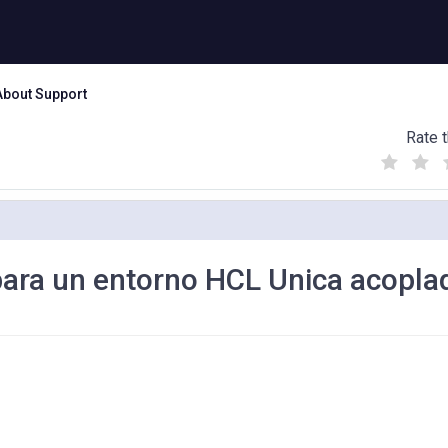
About Support
Rate t
(
(
(
)
)
)
ara un entorno HCL Unica acopla