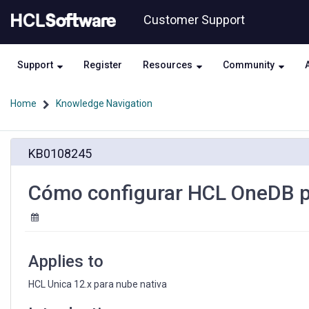
Skip
Skip
Customer Support
to
to
page
chat
content
Support
Register
Resources
Community
Home
Knowledge Navigation
Cómo
KB0108245
configurar
HCL
OneDB
Cómo configurar HCL OneDB p
para
un
entorno
HCL
Unica
Applies to
acoplado
HCL Unica 12.x para nube nativa