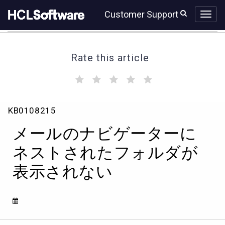
Skip
Skip
Customer Support
to
to
page
chat
content
Rate this article
(
(
(
(
(
)
)
)
)
)
メ
KB0108215
ー
ル
メールのナビゲーターに
の
ナ
ネストされたフォルダが
ビ
表示されない
ゲ
ー
タ
ー
に
ネ