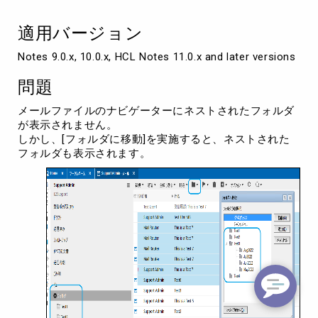
ス
ト
適用バージョン
さ
れ
Notes 9.0.x, 10.0.x, HCL Notes 11.0.x and later versions
た
フ
問題
ォ
ル
メールファイルのナビゲーターにネストされたフォルダ
ダ
が表示されません。
が
しかし、[フォルダに移動]を実施すると、ネストされた
表
フォルダも表示されます。
示
さ
れ
な
い