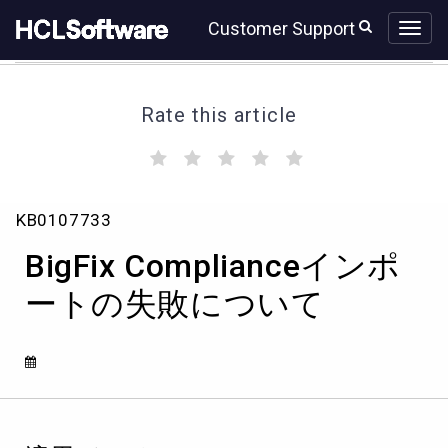
Skip
Skip
Customer Support
to
to
page
chat
content
Rate this article
(
(
(
(
(
)
)
)
)
)
BigFix
KB0107733
Compliance
イ
BigFix Complianceインポ
ン
ポ
ートの失敗について
ー
ト
の
失
敗
に
つ