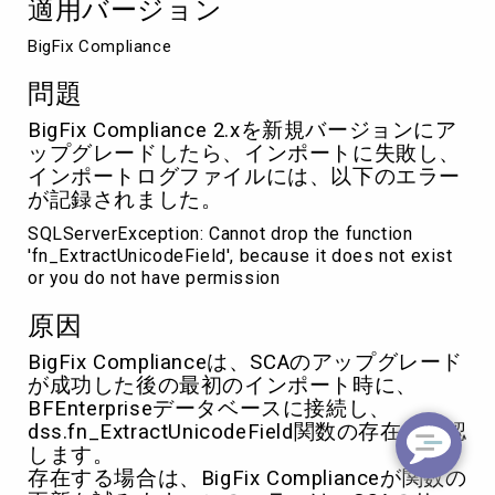
適用バージョン
い
て
BigFix Compliance
問題
BigFix Compliance 2.xを新規バージョンにア
ップグレードしたら、インポートに失敗し、
インポートログファイルには、以下のエラー
が記録されました。
SQLServerException: Cannot drop the function
'fn_ExtractUnicodeField', because it does not exist
or you do not have permission
原因
BigFix Complianceは、SCAのアップグレード
が成功した後の最初のインポート時に、
BFEnterpriseデータベースに接続し、
dss.fn_ExtractUnicodeField関数の存在を確認
します。
存在する場合は、BigFix Complianceが関数の