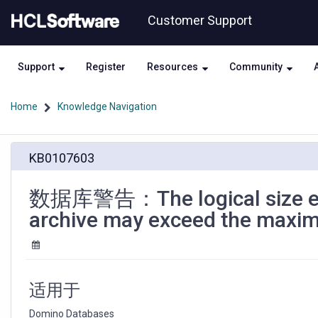
Skip
Skip
Customer Support
to
to
page
chat
content
Support
Register
Resources
Community
Home
Knowledge Navigation
数
KB0107603
据
库
警
数据库警告：The logical size exce
告：
archive may exceed the maxi
The
logical
size
exceeds
64
适用于
gigabytes,
a
Domino Databases