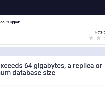
About Support
Rate t
(
(
(
)
)
)
eds 64 gigabytes, a replica or
mum database size