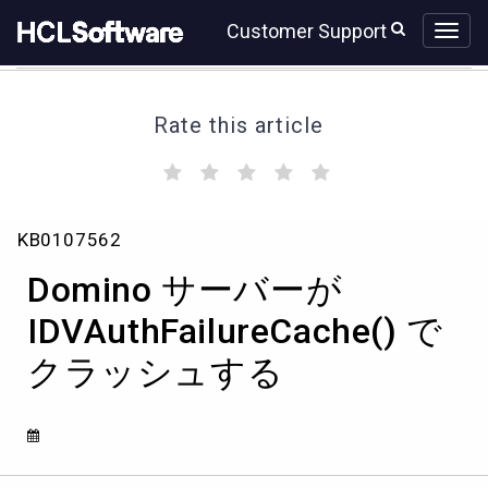
Skip
Skip
Customer Support
to
to
page
chat
content
Rate this article
(
(
(
(
(
)
)
)
)
)
Domino
KB0107562
サ
ー
Domino サーバーが
バ
ー
IDVAuthFailureCache() で
が
クラッシュする
IDVAuthFailureCache()
で
ク
ラ
ッ
シ