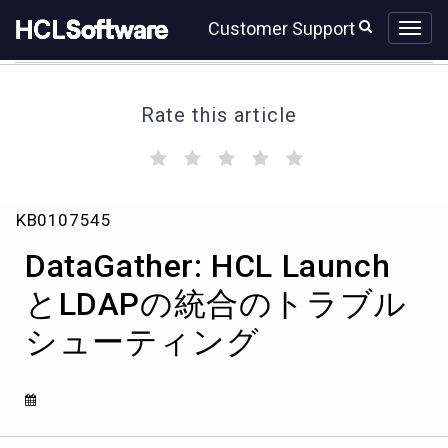
Skip
Skip
Customer Support
to
to
page
chat
content
Rate this article
(
(
(
(
(
)
)
)
)
)
DataGather:
KB0107545
HCL
Launch
DataGather: HCL Launch
と
LDAP
とLDAPの統合のトラブル
の
シューティング
統
合
の
ト
ラ
ブ