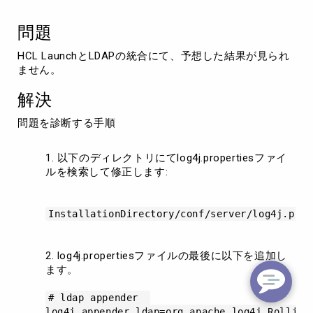
ル
シ
問題
ュ
ー
HCL LaunchとLDAPの統合にて、予想した結果が見られ
テ
ません。
ィ
ン
解決
グ
問題を診断する手順
以下のディレクトリにてlog4j.propertiesファイ
ルを検索して修正します:
InstallationDirectory/conf/server/log4j.prop
log4j.propertiesファイルの最後に以下を追加し
ます。
# ldap appender
log4j.appender.ldap=org.apache.log4j.Rolling