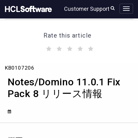
Skip
Skip
Customer Support
to
to
page
chat
content
Rate this article
(
(
(
(
(
)
)
)
)
)
Notes/Domino
KB0107206
11.0.1
Fix
Notes/Domino 11.0.1 Fix
Pack
8
Pack 8 リリース情報
リ
リ
ー
ス
情
報