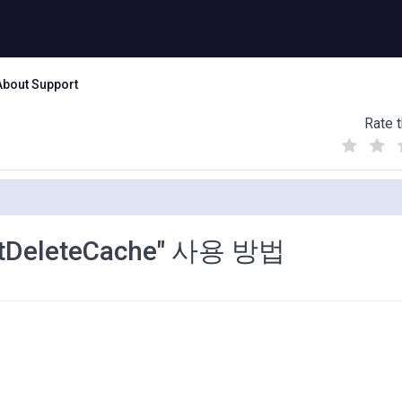
About Support
Rate t
(
(
(
)
)
)
ntDeleteCache" 사용 방법