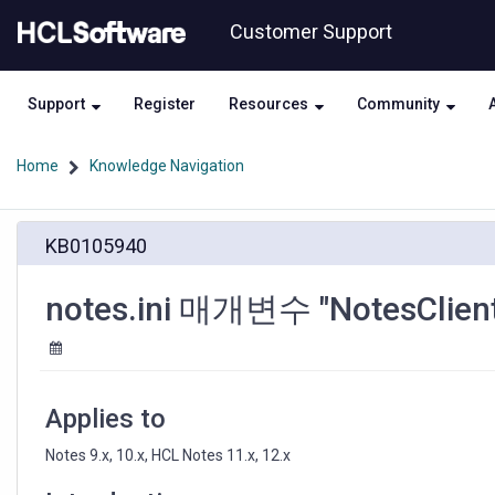
Skip
Skip
Customer Support
to
to
page
chat
content
Support
Register
Resources
Community
Home
Knowledge Navigation
notes.ini
KB0105940
매
개
변
notes.ini 매개변수 "NotesClie
수
"NotesClientDeleteCache"
사
용
방
Applies to
법
Notes 9.x, 10.x, HCL Notes 11.x, 12.x