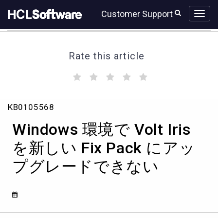
Skip
Skip
Customer Support
to
to
page
chat
content
Rate this article
(
(
(
(
(
)
)
)
)
)
Windows
KB0105568
環
境
Windows 環境で Volt Iris
で
Volt
を新しい Fix Pack にアッ
Iris
プグレードできない
を
新
し
い
Fix
Pack