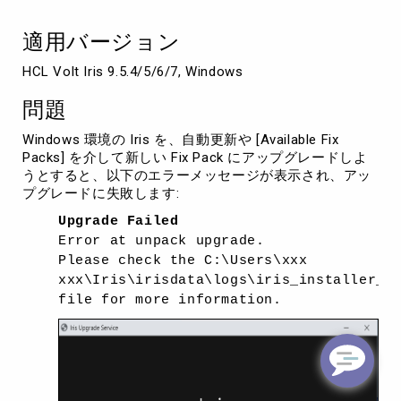
に
ア
適用バージョン
ッ
プ
HCL Volt Iris 9.5.4/5/6/7, Windows
グ
レ
問題
ー
ド
Windows 環境の Iris を、自動更新や [Available Fix
で
Packs] を介して新しい Fix Pack にアップグレードしよ
き
うとすると、以下のエラーメッセージが表示され、アッ
な
プグレードに失敗します:
い
Upgrade Failed
Error at unpack upgrade.
Please check the C:\Users\xxx
xxx\Iris\irisdata\logs\iris_installer_f
file for more information.