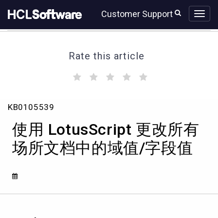
Skip
Skip
Customer Support
to
to
page
chat
content
Rate this article
(
(
(
(
(
)
)
)
)
)
使
KB0105539
用
LotusScript
使用 LotusScript 更改所有
更
改
场所文档中的域值/字段值
所
有
场
所
文
档
中