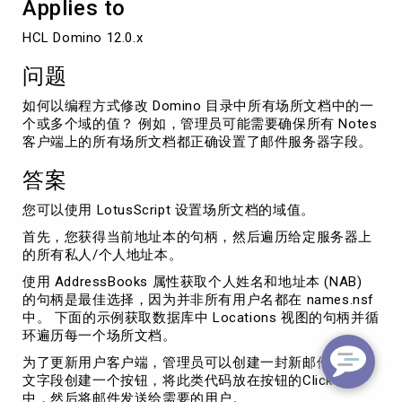
Applies to
的
域
HCL Domino 12.0.x
值/
字
问题
段
值
如何以编程方式修改 Domino 目录中所有场所文档中的一
个或多个域的值？ 例如，管理员可能需要确保所有 Notes
客户端上的所有场所文档都正确设置了邮件服务器字段。
答案
您可以使用 LotusScript 设置场所文档的域值。
首先，您获得当前地址本的句柄，然后遍历给定服务器上
的所有私人/个人地址本。
使用 AddressBooks 属性获取个人姓名和地址本 (NAB)
的句柄是最佳选择，因为并非所有用户名都在 names.nsf
中。 下面的示例获取数据库中 Locations 视图的句柄并循
环遍历每一个场所文档。
为了更新用户客户端，管理员可以创建一封新邮件，在正
文字段创建一个按钮，将此类代码放在按钮的Click事件
中，然后将邮件发送给需要的用户。