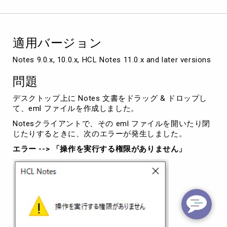
に
「操
作
を
適用バージョン
実
行
Notes 9.0.x, 10.0.x, HCL Notes 11.0.x and later versions
す
る
問題
権
限
デスクトップ上に Notes 文書をドラッグ & ドロップし
が
て、eml ファイルを作成しました。
あ
Notesクライアントで、その eml ファイルを開いたり閉
り
じたりするときに、次のエラーが発生しました。
ま
せ
エラー --> 「操作を実行する権限がありません」
ん」
と
エ
ラ
ー
が
発
生