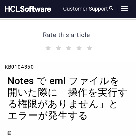
Skip
Skip
Customer Support
to
to
page
chat
content
Rate this article
(
(
(
(
(
)
)
)
)
)
Notes
KB0104350
で
eml
Notes で eml ファイルを
フ
ァ
開いた際に「操作を実行す
イ
る権限がありません」と
ル
を
エラーが発生する
開
い
た
際