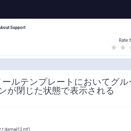
About Support
Rate t
(
(
(
)
)
)
.2 同梱のメールテンプレートにおいてグ
ンが閉じた状態で表示される
jxmail12.ntf)