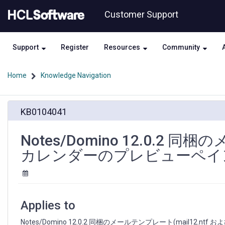
Skip
Skip
Customer Support
to
to
page
chat
content
Support
Register
Resources
Community
Home
Knowledge Navigation
Notes/Domino
KB0104041
12.0.2
同
梱
Notes/Domino 12.0
の
カレンダーのプレビューペイ
メ
ー
ル
テ
ン
Applies to
プ
レ
Notes/Domino 12.0.2 同梱のメールテンプレート(mail12.ntf および d