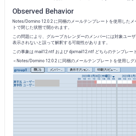
ー
ト
Observed Behavior
に
お
Notes/Domino 12.0.2 に同梱のメールテンプレート
い
トで閉じた状態で開かれます。
て
この問題により、グループカレンダーのメンバーには対象ユーザ
グ
表示されないと誤って解釈する可能性があります。
ル
ー
この事象は mail12.ntf および djxmail12.ntf どちらのテン
プ
＜Notes/Domino 12.0.2 に同梱のメールテンプレートを
カ
レ
ン
ダ
ー
の
プ
レ
ビ
ュ
ー
ペ
イ