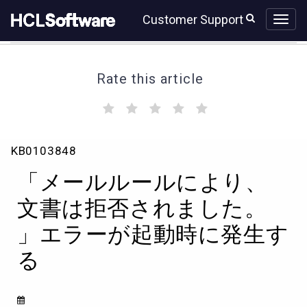
Skip
Skip
Customer Support
to
to
page
chat
content
Rate this article
(
(
(
(
(
)
)
)
)
)
「メ
KB0103848
ー
ル
「メールルールにより、
ル
ー
文書は拒否されました。
ル
」エラーが起動時に発生す
に
よ
る
り、
文
書
は