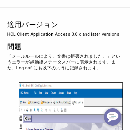
拒
否
さ
れ
適用バージョン
ま
し
HCL Client Application Access 3.0.x and later versions
た。
」
問題
エ
ラ
「メールルールにより、文書は拒否されました。」とい
ー
うエラーが起動後ステータスバーに表示されます。ま
が
た、Log.nsf にも以下のように記録されます。
起
動
時
に
発
生
す
る