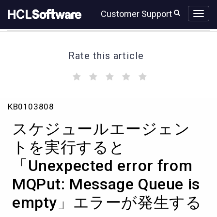
Skip
Skip
Customer Support
to
to
page
chat
content
Rate this article
(
(
(
(
(
)
)
)
)
)
ス
KB0103808
ケ
ジ
スケジュールエージェン
ュ
ー
トを実行すると
ル
「Unexpected error from
エ
ー
MQPut: Message Queue is
ジ
ェ
empty」エラーが発生する
ン
ト