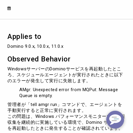
を
実
行
す
る
と
Applies to
「Unexpected
error
Domino 9.0.x, 10.0.x, 11.0.x 
from
MQPut:
Observed Behavior
Message
Queue
WindowsサーバーのDominoサービスを再起動したとこ
is
ろ、スケジュールエージェントが実行されたときに以下
empty」
のエラーが発生して実行に失敗します。
エ
AMgr: Unexpected error from MQPut: Message
ラ
Queue is empty.
ー
が
管理者が「tell amgr run」コマンドで、エージェントを
発
手動実行すると正常に実行されます。
生
この問題は、Windows パフォーマンスモニターでの情報
す
収集を継続的に実施している環境で、Domino サービス
る
を再起動したときに発生することが確認されています。