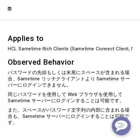
ス
ペ
ー
ス
が
含
Applies to
ま
れ
HCL Sametime Rich Clients (Sametime Connect Client, No
て
い
Observed Behavior
る
と
パスワードの先頭もしくは末尾にスペースが含まれる場
Sametime
合、Sametime リッチクライアントより Sametime サー
リ
バーにログインできません。
ッ
同じパスワードを使用して Web ブラウザを使用して
チ
Sametime サーバーにログインすることは可能です。
ク
ラ
また、スペースがパスワード文字列の内部に含まれる場
イ
合も、Sametime サーバーにログインすることは可能で
ア
す。
ン
ト
の