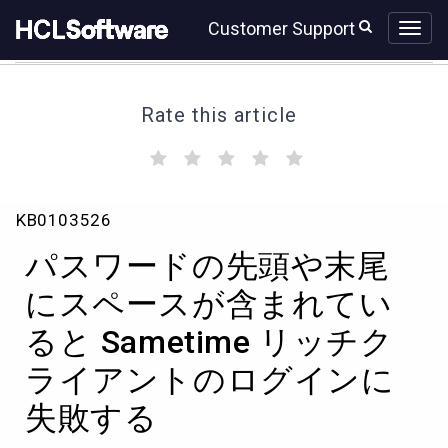
Skip
Skip
Customer Support
to
to
page
chat
content
Rate this article
(
(
(
(
(
)
)
)
)
)
パ
KB0103526
ス
ワ
パスワードの先頭や末尾
ー
ド
にスペースが含まれてい
の
ると Sametime リッチク
先
頭
ライアントのログインに
や
末
失敗する
尾
に