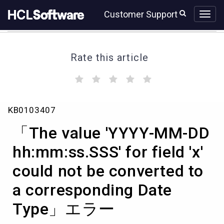
Skip
Skip
Customer Support
to
to
page
chat
content
Rate this article
(
(
(
(
(
)
)
)
)
)
「The
KB0103407
value
'YYYY-
「The value 'YYYY-MM-DD
MM-
DD
hh:mm:ss.SSS' for field 'x'
hh:mm:ss.SSS'
could not be converted to
for
field
a corresponding Date
'x'
could
Type」エラー
not
be