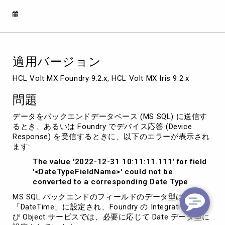
converted
to
a
corresponding
Date
Type」
適用バージョン
エ
ラ
HCL Volt MX Foundry 9.2.x, HCL Volt MX Iris 9.2.x
ー
問題
データをバックエンドデータベース (MS SQL) に送信す
るとき、あるいは Foundry でデバイス応答 (Device
Response) を受信するときに、以下のエラーが表示され
ます:
The value '2022-12-31 10:11:11.111' for field
'<DateTypeFieldName>' could not be
converted to a corresponding Date Type
MS SQL バックエンドのフィールドのデータ型は
「DateTime」に設定され、Foundry の Integration およ
び Object サービスでは、必要に応じて Date データ型に