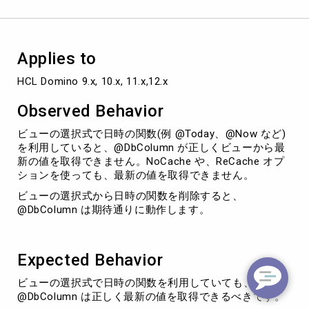
数
を
利
用
Applies to
し
て
HCL Domino 9.x, 10.x, 11.x,12.x
い
る
Observed Behavior
と
@DbColumn
ビューの選択式で日時の関数(例 @Today、@Now など)
で
を利用していると、@DbColumn が正しくビューから最
最
新の値を取得できません。NoCache や、ReCache オプ
新
ションを使っても、最新の値を取得できません。
の
ビューの選択式から日時の関数を削除すると、
値
@DbColumn は期待通りに動作します。
を
取
得
で
Expected Behavior
き
ま
ビューの選択式で日時の関数を利用していても、
せ
@DbColumn は正しく最新の値を取得できるべきです。
ん