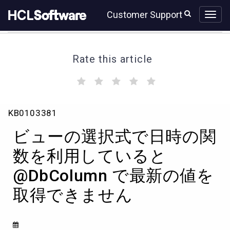
Skip
Skip
Customer Support
to
to
page
chat
content
Rate this article
(
(
(
(
(
)
)
)
)
)
ビ
KB0103381
ュ
ー
ビューの選択式で日時の関
の
選
数を利用していると
択
@DbColumn で最新の値を
式
で
取得できません
日
時
の
関