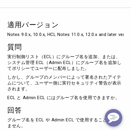
ム
管
理
ECL（Admin
適用バージョン
ECL）
で
Notes 9.0.x, 10.0.x, HCL Notes 11.0.x, 12.0.x and later versi
グ
ル
質問
ー
プ
実行制御リスト（ECL）にグループ名を追加、または、
名
システム管理 ECL（Admin ECL）にグループ名を追加し
が
てポリシーでユーザーに配布しました。
有
しかし、グループのメンバーによって署名されたアイテ
効
ムについて、ユーザー側に実行セキュリティ警告が表示
に
されます。
な
ら
ECL と Admin ECL にはグループ名を使用できますか。
な
い
回答
グループ名を ECL や Admin ECL で使用することはでき
ません。