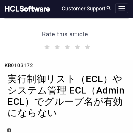
Skip
Skip
Customer Support
to
to
page
chat
content
Rate this article
(
(
(
(
(
)
)
)
)
)
実
KB0103172
行
制
実行制御リスト（ECL）や
御
リ
システム管理 ECL（Admin
ス
ECL）でグループ名が有効
ト
（ECL）
にならない
や
シ
ス
テ