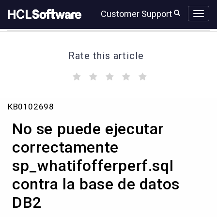
Skip
Skip
Customer Support
to
to
page
chat
content
Rate this article
(
(
(
(
(
)
)
)
)
)
No
KB0102698
se
puede
No se puede ejecutar
ejecutar
correctamente
correctamente
sp_whatifofferperf.sql
sp_whatifofferperf.sql
contra
la
contra la base de datos
base
de
DB2
datos
DB2