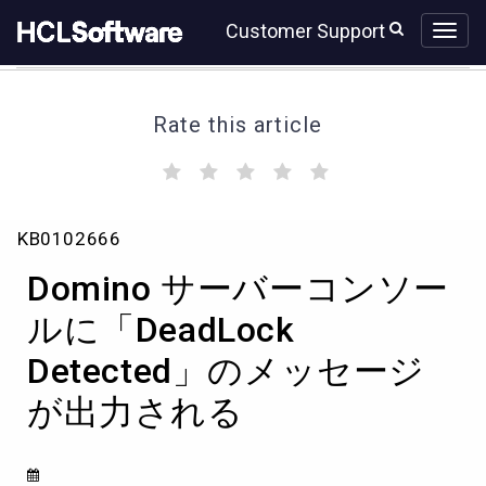
Skip
Skip
Customer Support
to
to
page
chat
content
Rate this article
(
(
(
(
(
)
)
)
)
)
Domino
KB0102666
サ
ー
Domino サーバーコンソー
バ
ー
ルに「DeadLock
コ
Detected」のメッセージ
ン
ソ
が出力される
ー
ル
に
「DeadLock