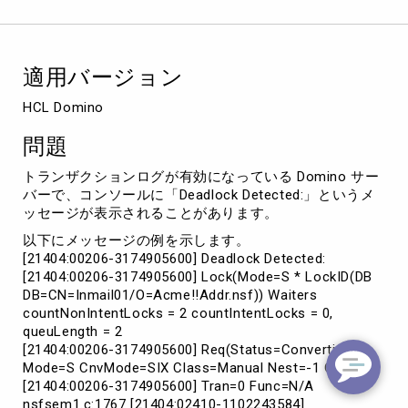
Detected」
の
メ
ッ
適用バージョン
セ
ー
HCL Domino
ジ
が
問題
出
力
トランザクションログが有効になっている Domino サー
さ
バーで、コンソールに「Deadlock Detected:」というメ
れ
ッセージが表示されることがあります。
る
以下にメッセージの例を示します。
[21404:00206-3174905600] Deadlock Detected:
[21404:00206-3174905600] Lock(Mode=S * LockID(DB
DB=CN=Inmail01/O=Acme!!Addr.nsf)) Waiters
countNonIntentLocks = 2 countIntentLocks = 0,
queuLength = 2
[21404:00206-3174905600] Req(Status=Converting
Mode=S CnvMode=SIX Class=Manual Nest=-1 Cnt=1
[21404:00206-3174905600] Tran=0 Func=N/A
nsfsem1.c:1767 [21404:02410-1102243584]