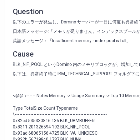
ッ
ク
Question
ス
プ
以下のエラーが発生し、Domino サーバーが一日に何度も異常
ー
日本語メッセージ:「メモリが足りません。インデックスプール
ル
が
英語メッセージ：「Insufficient memory - index pool is full」
い
っ
Cause
ぱ
い
BLK_NIF_POOL というDomino 内のメモリブロックが、
で
以下は、異常終了時に IBM_TECHNICAL_SUPPORT フォルダ下
す」
と
い
う
<@@ \------ Notes Memory -> Usage Summary -> Top 10 Memory 
エ
ラ
Type TotalSize Count Typename
ー
\-----------------------------------------------------------
が
0x82cd 535330816 136 BLK_UBMBUFFER
発
0x8311 201326594 192 BLK_NIF_POOL
生
0x93ad 68065156 4725 BLK_VA_UNKDESC
し
0x822b 56719840 1787 BLK_NUNK