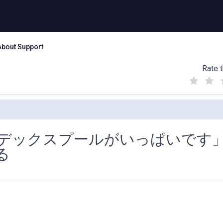
About Support
Rate t
(
(
(
)
)
)
デックスプールがいっぱいです
る