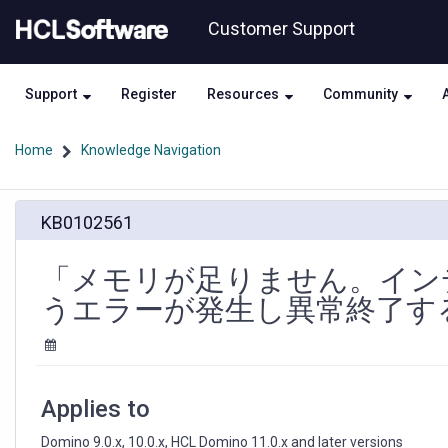
Skip
Skip
Customer Support
to
to
page
chat
content
Support
Register
Resources
Community
Home
Knowledge Navigation
「メ
KB0102561
モ
リ
が
「メモリが足りません。イン
足
うエラーが発生し異常終了す
り
ま
せ
ん。
イ
Applies to
ン
デ
Domino 9.0.x, 10.0.x, HCL Domino 11.0.x and later versions