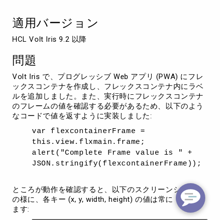
ロ
パ
適用バージョン
テ
ィ
HCL Volt Iris 9.2 以降
が
常
問題
に
0
Volt Iris で、プログレッシブ Web アプリ (PWA) にフレ
を
ックスコンテナを作成し、フレックスコンテナ内にラベ
返
ルを追加しました。また、実行時にフレックスコンテナ
す
のフレームの値を確認する必要があるため、以下のよう
なコードで値を返すように実装しました:
var flexcontainerFrame =
this.view.flxmain.frame;
alert("Complete Frame value is " +
JSON.stringify(flexcontainerFrame));
ところが動作を確認すると、以下のスクリーンショット
の様に、各キー (x, y, width, height) の値は常に 0 を返し
ます: