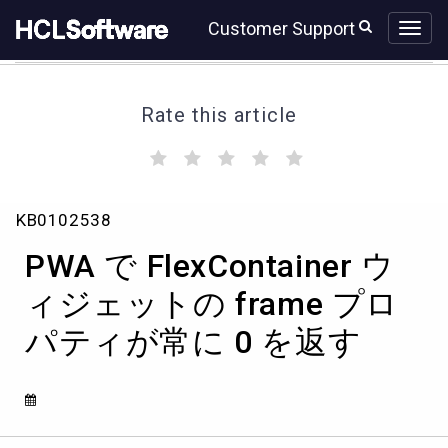
Skip
Skip
Customer Support
to
to
page
chat
content
Rate this article
(
(
(
(
(
)
)
)
)
)
PWA
KB0102538
で
FlexContainer
PWA で FlexContainer ウ
ウ
ィ
ィジェットの frame プロ
ジ
パティが常に 0 を返す
ェ
ッ
ト
の
frame
プ