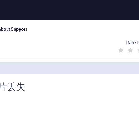
About Support
Rate t
(
(
(
)
)
)
图片丢失