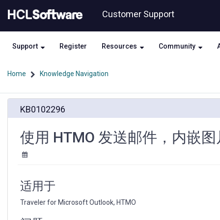
Skip
Skip
Customer Support
to
to
page
chat
content
Support
Register
Resources
Community
Home
Knowledge Navigation
使
KB0102296
用
HTMO
发
使用 HTMO 发送邮件，内嵌
送
邮
件，
内
嵌
适用于
图
片
Traveler for Microsoft Outlook, HTMO
丢