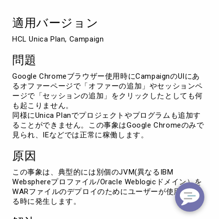
フ
ァ
適用バージョン
ー
や
HCL Unica Plan, Campaign
セ
ッ
問題
シ
ョ
Google Chromeブラウザー使用時にCampaignのUIにあ
ン
るオファーページで「オファーの追加」やセッションペ
の
ージで「セッションの追加」をクリックしたとしても何
追
も起こりません。
加
同様にUnica Planでプロジェクトやプログラムも追加す
が
ることができません。この事象はGoogle Chromeのみで
で
見られ、IEなどでは正常に稼働します。
き
な
原因
い
この事象は、典型的には別個のJVM(異なるIBM
Websphereプロファイル/Oracle Weblogicドメイン）を
WARファイルのデプロイのためにユーザーが使用してい
る時に発生します。