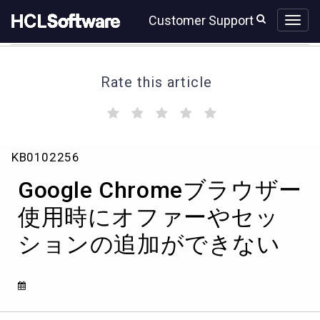
Skip
Skip
Customer Support
to
to
page
chat
content
Rate this article
(
(
(
(
(
)
)
)
)
)
Google
KB0102256
Chrome
ブ
Google Chromeブラウザー
ラ
ウ
使用時にオファーやセッ
ザ
ションの追加ができない
ー
使
用
時
に
オ