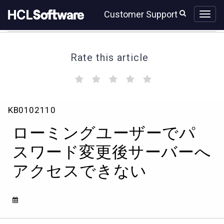
Skip
Skip
Customer Support
to
to
page
chat
content
Rate this article
(
(
(
(
(
)
)
)
)
)
ロ
KB0102110
ー
ミ
ローミングユーザーでパ
ン
グ
スワード変更後サーバーへ
ユ
アクセスできない
ー
ザ
ー
で
パ
ス