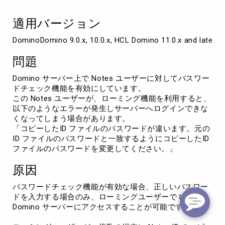
ワ
ー
適用バージョン
ド
変
DominoDomino 9.0.x, 10.0.x, HCL Domino 11.0.x and later v
更
後
問題
サ
ー
Domino サーバー上で Notes ユーザーに対してパスワー
バ
ドチェック機能を有効にしています。
ー
この Notes ユーザーが、ローミング機能を利用すると、
へ
以下のようなエラーが発生しサーバーへログインできな
ア
くなってしまう場合があります。
ク
「コピーしたID ファイルのパスワードが違います。元の
セ
ID ファイルのパスワードと一致するようにコピーしたID
ス
ファイルのパスワードを変更してください。」
で
き
原因
な
い
パスワードチェック機能が有効な場合、正しいパスワー
ドを入力する場合のみ、ローミングユーザーでも
Domino サーバーにアクセスすることが可能です。