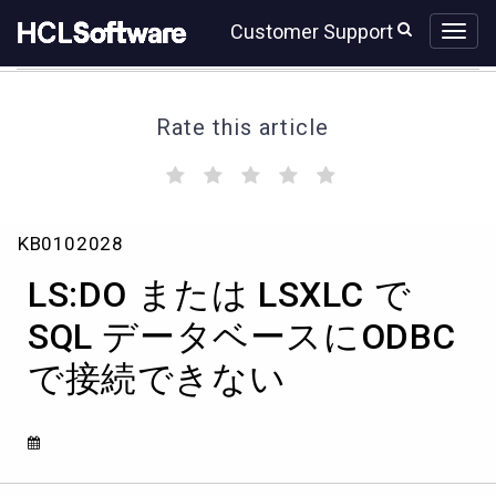
Skip
Skip
Customer Support
to
to
page
chat
content
Rate this article
(
(
(
(
(
)
)
)
)
)
LS:DO
KB0102028
ま
た
LS:DO または LSXLC で
は
LSXLC
SQL データベースにODBC
で
で接続できない
SQL
デ
ー
タ
ベ
ー