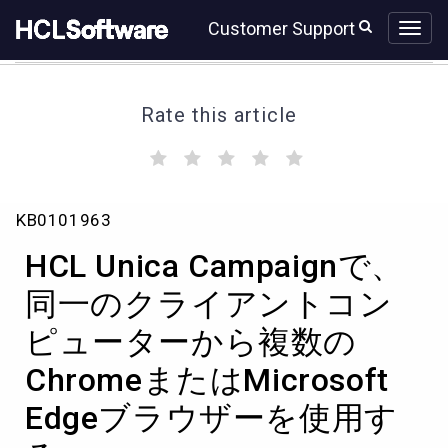
Skip
Skip
Customer Support
to
to
page
chat
content
Rate this article
(
(
(
(
(
)
)
)
)
)
HCL
KB0101963
Unica
Campaign
HCL Unica Campaignで、
で、
同
同一のクライアントコン
一
ピューターから複数の
の
ク
ChromeまたはMicrosoft
ラ
イ
Edgeブラウザーを使用す
ア
ン