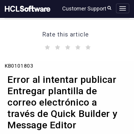
Skip
Skip
Customer Support
to
to
page
chat
content
Rate this article
(
(
(
(
(
)
)
)
)
)
Error
KB0101803
al
intentar
Error al intentar publicar
publicar
Entregar
Entregar plantilla de
plantilla
correo electrónico a
de
correo
través de Quick Builder y
electrónico
a
Message Editor
través
de