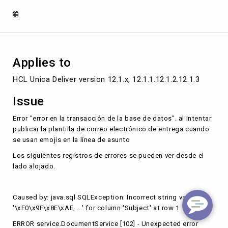
Quick
Builder
y
Message
Editor
Applies to
HCL Unica Deliver version 12.1.x, 12.1.1.12.1.2.12.1.3
Issue
Error "error en la transacción de la base de datos". al intentar
publicar la plantilla de correo electrónico de entrega cuando
se usan emojis en la línea de asunto
Los siguientes registros de errores se pueden ver desde el
lado alojado.
Caused by: java.sql.SQLException: Incorrect string value:
'\xF0\x9F\x8E\xAE, ...' for column 'Subject' at row 1
ERROR service.DocumentService [102] - Unexpected error