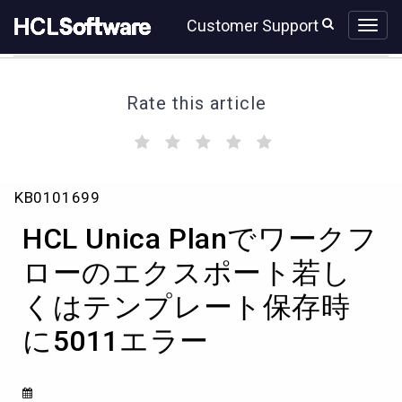
Skip
Skip
Customer Support
to
to
page
chat
content
Rate this article
(
(
(
(
(
)
)
)
)
)
HCL
KB0101699
Unica
Plan
HCL Unica Planでワークフ
で
ワ
ローのエクスポート若し
ー
くはテンプレート保存時
ク
フ
に5011エラー
ロ
ー
の
エ