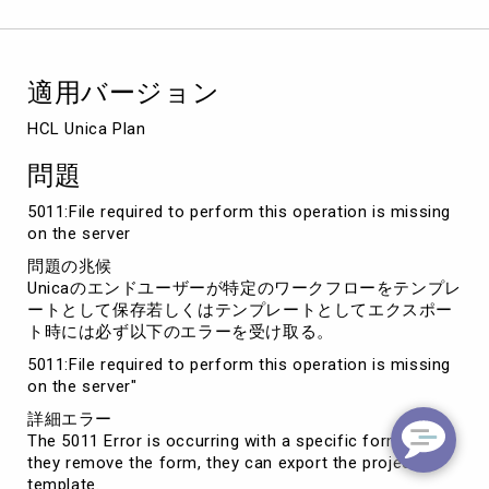
ク
ス
ポ
ー
適用バージョン
ト
若
HCL Unica Plan
し
く
問題
は
テ
5011:File required to perform this operation is missing
ン
on the server
プ
問題の兆候
レ
Unicaのエンドユーザーが特定のワークフローをテンプレ
ー
ートとして保存若しくはテンプレートとしてエクスポー
ト
ト時には必ず以下のエラーを受け取る。
保
存
5011:File required to perform this operation is missing
時
on the server"
に
詳細エラー
5011
The 5011 Error is occurring with a specific form. When
エ
they remove the form, they can export the project
ラ
template.
ー