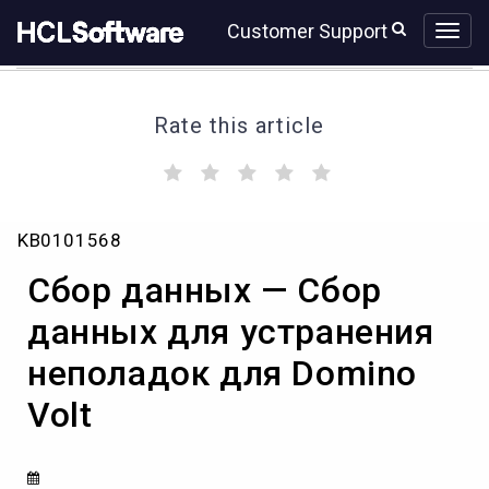
Skip
Skip
Customer Support
to
to
page
chat
content
Rate this article
(
(
(
(
(
)
)
)
)
)
Сбор
KB0101568
данных
—
Сбор данных — Сбор
Сбор
данных
данных для устранения
для
неполадок для Domino
устранения
неполадок
Volt
для
Domino
Volt