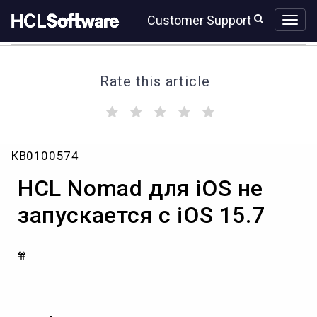
Skip
Skip
Customer Support
to
to
page
chat
content
Rate this article
(
(
(
(
(
)
)
)
)
)
HCL
KB0100574
Nomad
для
HCL Nomad для iOS не
iOS
не
запускается с iOS 15.7
запускается
с
iOS
15.7