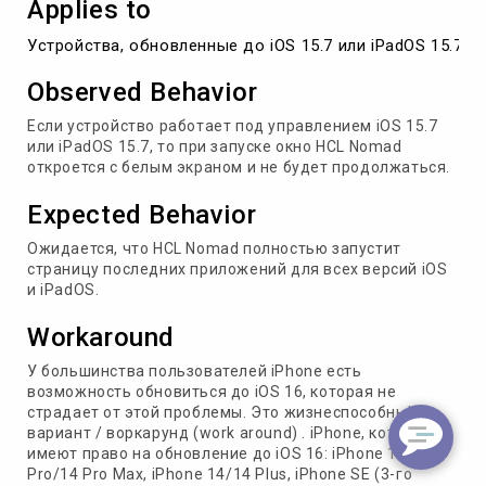
Applies to
Устройства, обновленные до iOS 15.7 или iPadOS 15.7, н
Observed Behavior
Если устройство работает под управлением
iOS
15.7
или
iPadOS
15.7, то при запуске окно
HCL
Nomad
откроется с белым экраном и не будет продолжаться.
Expected Behavior
Ожидается, что
HCL
Nomad
полностью запустит
страницу последних приложений для всех версий
iOS
и
iPadOS
.
Workaround
У большинства пользователей
iPhone
есть
возможность обновиться до
iOS
16, которая не
страдает от этой проблемы. Это жизнеспособный
вариант / воркарунд (work around) .
iPhone
, которые
имеют право на обновление до
iOS
16:
iPhone
14
Pro
/14
Pro
Max
,
iPhone
14/14
Plus
,
iPhone
SE
(3-го