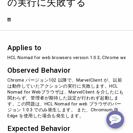
の実行に失敗する
ー
ジ
ョ
ン
102
以
降
を
Applies to
使
用
HCL Nomad for web browsers version 1.0.3, Chrome web b
す
る
Observed Behavior
と
panagenda
Chrome バージョン102 以降で、MarvelClient が、以前
MarvelClient
は動作していたアクションの実行に失敗します。HCL
ア
Nomad for Webブラウザは、MarvelClient を介したにも
ク
関わらず、管理者が期待した設定が行われず起動しま
シ
す。この問題は、HCL Nomad for web ブラウザのバー
ョ
ジョン 1.0.3 でのみ発生します。 また、Chromium 版
ン
Edge を使用した場合も発生します。
の
実
Expected Behavior
行