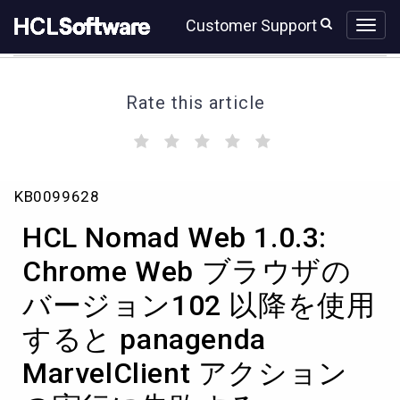
Skip
Skip
Customer Support
to
to
page
chat
content
Rate this article
(
(
(
(
(
)
)
)
)
)
HCL
KB0099628
Nomad
Web
HCL Nomad Web 1.0.3:
1.0.3:
Chrome
Chrome Web ブラウザの
Web
バージョン102 以降を使用
ブ
ラ
すると panagenda
ウ
ザ
MarvelClient アクション
の
バ