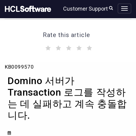
Skip
Skip
Customer Support
to
to
page
chat
content
Rate this article
(
(
(
(
(
)
)
)
)
)
Domino
KB0099570
서
버
Domino 서버가
가
Transaction
Transaction 로그를 작성하
로
는 데 실패하고 계속 충돌합
그
를
니다.
작
성
하
는