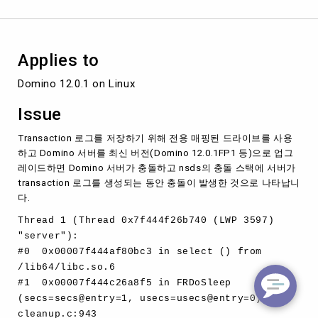
데
실
패
하
Applies to
고
계
Domino 12.0.1 on Linux
속
충
Issue
돌
합
Transaction 로그를 저장하기 위해 전용 매핑된 드라이브를 사용
니
하고 Domino 서버를 최신 버전(Domino 12.0.1FP1 등)으로 업그
다.
레이드하면 Domino 서버가 충돌하고 nsds의 충돌 스택에 서버가
transaction 로그를 생성되는 동안 충돌이 발생한 것으로 나타납니
다.
Thread 1 (Thread 0x7f444f26b740 (LWP 3597)
"server"):
#0 0x00007f444af80bc3 in select () from
/lib64/libc.so.6
#1 0x00007f444c26a8f5 in FRDoSleep
(secs=secs@entry=1, usecs=usecs@entry=0) at
cleanup.c:943