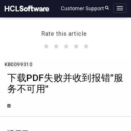
Skip
Skip
Customer Support
to
to
page
chat
content
Rate this article
(
(
(
(
(
)
)
)
)
)
下
KB0099310
载
PDF
下载PDF失败并收到报错"服
失
败
务不可用"
并
收
到
报
错"服
务
不