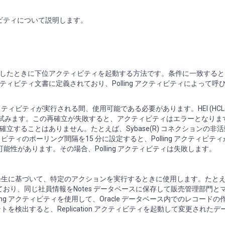
ng アクティビティについて説明します。
したときに下位アクティビティを起動する方法です。条件に一致すると
ビティ文書に定義されており、Polling アクティビティによって呼
ティビティが実行される間、使用可能である必要があります。HEI (HCL(
確立を1 回試みます。この再確立が失敗すると、アクティビティはエラーとなります。P
することはありません。たとえば、Sybase(R) コネクションの非活
ビティのポーリング間隔を15 分に設定すると、Polling アクティビテ
可能性があります。その場合、Polling アクティビティは失敗します。
トの発生に基づいて、特定のアクションを実行するときに使用します。たと
理しており、同じ社員情報をNotes データベースに保存して販売管理部門と
ng アクティビティを使用して、Oracle データベース内でのレコードの
を検出すると、Replication アクティビティを起動して変更されたデー