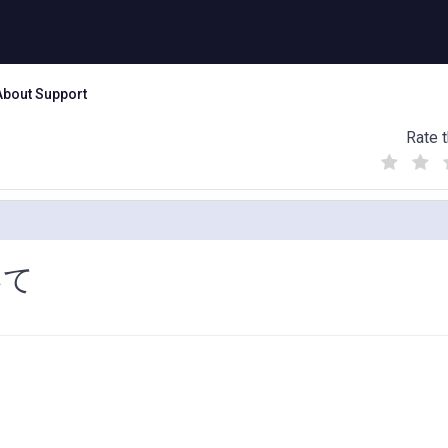
About Support
Rate t
(
(
(
)
)
)
いて