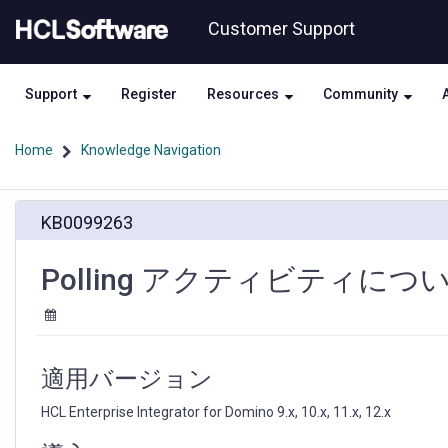
Skip
Skip
Customer Support
to
to
page
chat
content
Support
Register
Resources
Community
Home
Knowledge Navigation
Polling
KB0099263
ア
ク
テ
Polling アクティビティにつ
ィ
ビ
テ
ィ
に
適用バージョン
つ
い
HCL Enterprise Integrator for Domino 9.x, 10.x, 11.x, 12.x
て