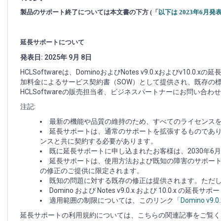
よ
び
製品のサポート終了については本文書の下方 (「
以下は 2023年6月
v10.0.x
の
営
延長サポートについて
業
発表日: 2025年 9月 8日
活
動
HCLSoftwareは、DominoおよびNotes v9.0.xおよびv
終
加料金によるサービス契約書（SOW）として提供され、既存の
了
HCLSoftwareの販売担当者、ビジネスパートナーにお問い
(2022
注記:
年
12
最新の機能や品質の維持のため、すべてのライセンスを HCL
月
延長サポートは、通常のサポートを拡張するものであ
1
ンスと共に契約する必要があります。
日)
既に延長サポートに申し込まれたお客様は、2030年6月
と
延長サポートは、使用方法および既知の障害のサポー
サ
の修正のご提供に限定されます。
ポ
既知の問題に対する既存の修正は提供されます。ただ
ー
Domino および Notes v9.0.x および 10.0.x
ト
適用範囲の制限については、このリンク
「Domino v9.
終
延長サポートの利用規約については、こちらの関連​​記事をご覧く
了