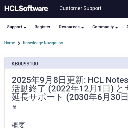
Skip
Skip
Customer Support
to
to
page
chat
content
Support
Register
Resources
Community
Home
Knowledge Navigation
2025
KB0099100
年
9
月
2025年9月8日更新: HCL Notes/
8
活動終了 (2022年12月1日) 
日
更
延長サポート (2030年6月30
新:
HCL
Notes/Domino
v9.0.x
お
概要