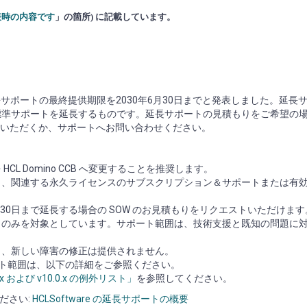
発表時の内容です
」の箇所) に記載しています。
10.0.xの延長サポートの最終提供期限を2030年6月30日までと発表しました。延
標準サポートを延長するものです。延長サポートの見積もりをご希望の
合わせいただくか、サポートへお問い合わせください。
 Domino CCB へ変更することを推奨します。
り、関連する永久ライセンスのサブスクリプション＆サポートまたは有
30日まで延長する場合の SOW のお見積もりをリクエストいただけます
トのみを対象としています。サポート範囲は、技術支援と既知の問題に
し、新しい障害の修正は提供されません。
 の延長サポート範囲は、以下の詳細をご参照ください。
0.x および v10.0.x の例外リスト」
を参照してください。
ださい:
HCLSoftware の延長サポートの概要