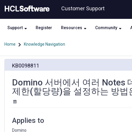
Skip
Skip
Customer Support
to
to
page
chat
content
Support
Register
Resources
Community
Home
Knowledge Navigation
Domino
KB0098811
서
버
에
Domino 서버에서 여러 Not
서
제한(할당량)을 설정하는 방법
여
러
Notes
데
이
Applies to
터
베
Domino