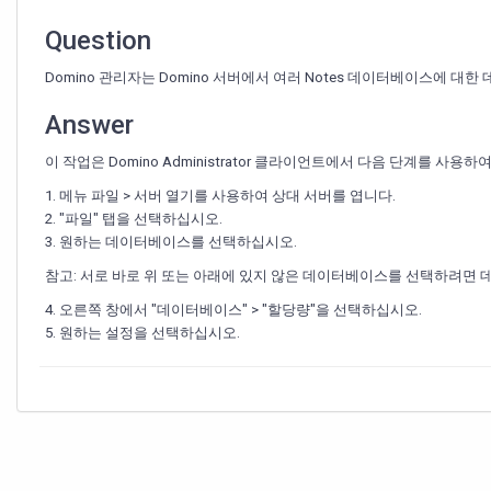
이
스
Question
에
대
Domino 관리자는 Domino 서버에서 여러 Notes 데이터베이스에 
한
데
Answer
이
터
이 작업은 Domino Administrator 클라이언트에서 다음 단계를 사용
베
1. 메뉴 파일 > 서버 열기를 사용하여 상대 서버를 엽니다.
이
2. "파일" 탭을 선택하십시오.
스
크
3. 원하는 데이터베이스를 선택하십시오.
기
참고: 서로 바로 위 또는 아래에 있지 않은 데이터베이스를 선택하려면 데
제
한
4. 오른쪽 창에서 "데이터베이스" > "할당량"을 선택하십시오.
(할
5. 원하는 설정을 선택하십시오.
당
량)
을
설
정
하
는