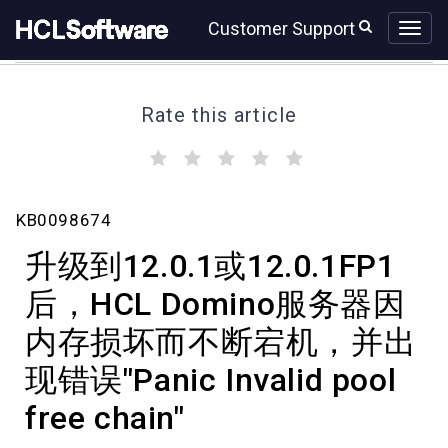
Skip
Skip
Customer Support
to
to
page
chat
content
Rate this article
(
(
(
(
(
)
)
)
)
)
升
KB0098674
级
到
升级到12.0.1或12.0.1FP1
12.0.1
或
后，HCL Domino服务器因
12.0.1FP1
内存损坏而不断宕机，并出
后，
HCL
现错误"Panic Invalid pool
Domino
服
free chain"
务
器