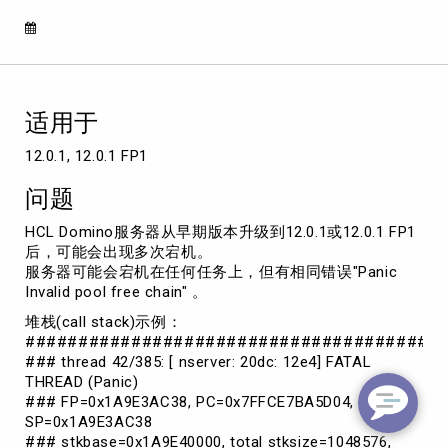
因
内
存
损
坏
而
适用于
不
断
12.0.1, 12.0.1 FP1
宕
机，
问题
并
出
HCL Domino服务器从早期版本升级到12.0.1或12.0.1 FP1
现
后，可能会出现多次宕机。
错
服务器可能会宕机在任何任务上，但有相同错误"Panic
误"Panic
Invalid pool free chain" 。
Invalid
堆栈(call stack)示例：
pool
#######################################
free
### thread 42/385: [ nserver: 20dc: 12e4] FATAL
chain"
THREAD (Panic)
### FP=0x1A9E3AC38, PC=0x7FFCE7BA5D04,
SP=0x1A9E3AC38
### stkbase=0x1A9E40000, total stksize=1048576,